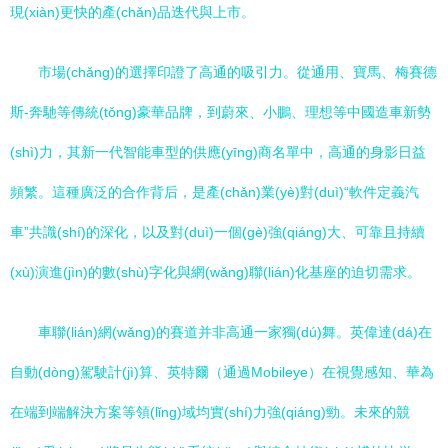
現(xiàn)更快的產(chǎn)品迭代與上市。
市場(chǎng)的選擇印證了高通的吸引力。從通用、寶馬、梅賽德
斯-奔馳等傳統(tǒng)豪華品牌，到蔚來、小鵬、理想等中國造車新勢
(shì)力，其新一代智能車型的供應(yīng)商名單中，高通的身影日益
頻繁。這種廣泛的合作背后，是產(chǎn)業(yè)對(duì)“軟件定義汽
車”共識(shí)的深化，以及對(duì)一個(gè)強(qiáng)大、可靠且持續
(xù)演進(jìn)的數(shù)字化與網(wǎng)聯(lián)化基座的迫切需求。
車聯(lián)網(wǎng)的賽道并非高通一家獨(dú)舞。英偉達(dá)在
自動(dòng)駕駛計(jì)算、英特爾（通過Mobileye）在視覺感知、華為
在端到端解決方案等領(lǐng)域均實(shí)力強(qiáng)勁。未來的競